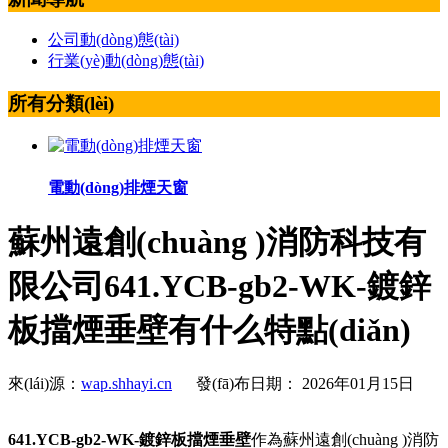
公司動(dòng)態(tài)
行業(yè)動(dòng)態(tài)
所有分類(lèi)
電動(dòng)排煙天窗
蘇州遠創(chuàng )消防科技有
限公司641.YCB-gb2-WK-鍍鋅
板擋煙垂壁有什么特點(diǎn)
來(lái)源：
wap.shhayi.cn
發(fā)布日期： 2026年01月15日
641.YCB-gb2-WK-鍍鋅板擋煙垂壁
作為蘇州遠創(chuàng )消防