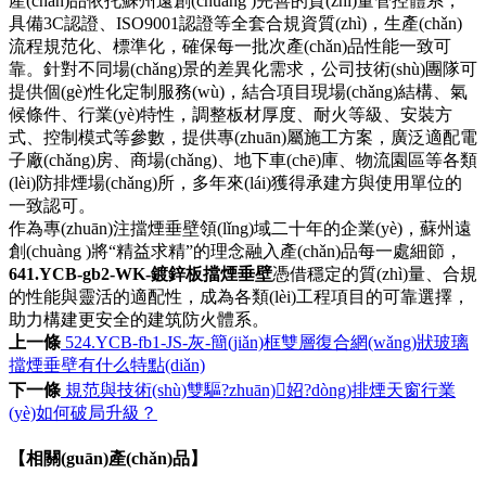
產(chǎn)品依托蘇州遠創(chuàng )完善的質(zhì)量管控體系，
具備3C認證、ISO9001認證等全套合規資質(zhì)，生產(chǎn)
流程規范化、標準化，確保每一批次產(chǎn)品性能一致可
靠。針對不同場(chǎng)景的差異化需求，公司技術(shù)團隊可
提供個(gè)性化定制服務(wù)，結合項目現場(chǎng)結構、氣
候條件、行業(yè)特性，調整板材厚度、耐火等級、安裝方
式、控制模式等參數，提供專(zhuān)屬施工方案，廣泛適配電
子廠(chǎng)房、商場(chǎng)、地下車(chē)庫、物流園區等各類
(lèi)防排煙場(chǎng)所，多年來(lái)獲得承建方與使用單位的
一致認可。
作為專(zhuān)注擋煙垂壁領(lǐng)域二十年的企業(yè)，蘇州遠
創(chuàng )將“精益求精”的理念融入產(chǎn)品每一處細節，
641.YCB-gb2-WK-鍍鋅板擋煙垂壁
憑借穩定的質(zhì)量、合規
的性能與靈活的適配性，成為各類(lèi)工程項目的可靠選擇，
助力構建更安全的建筑防火體系。
上一條
524.YCB-fb1-JS-灰-簡(jiǎn)框雙層復合網(wǎng)狀玻璃
擋煙垂壁有什么特點(diǎn)
下一條
規范與技術(shù)雙驅?zhuān)妱?dòng)排煙天窗行業
(yè)如何破局升級？
【相關(guān)產(chǎn)品】