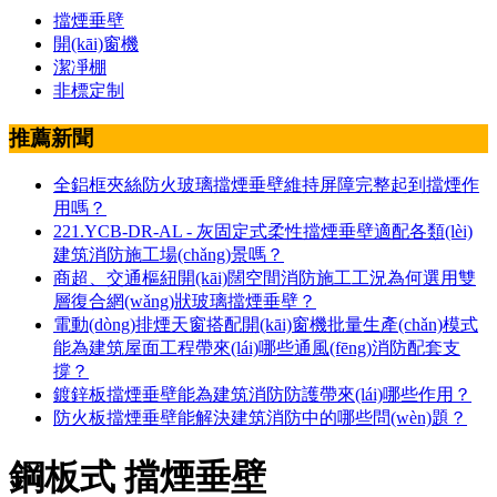
擋煙垂壁
開(kāi)窗機
潔凈棚
非標定制
推薦新聞
全鋁框夾絲防火玻璃擋煙垂壁維持屏障完整起到擋煙作
用嗎？
221.YCB-DR-AL - 灰固定式柔性擋煙垂壁適配各類(lèi)
建筑消防施工場(chǎng)景嗎？
商超、交通樞紐開(kāi)闊空間消防施工工況為何選用雙
層復合網(wǎng)狀玻璃擋煙垂壁？
電動(dòng)排煙天窗搭配開(kāi)窗機批量生產(chǎn)模式
能為建筑屋面工程帶來(lái)哪些通風(fēng)消防配套支
撐？
鍍鋅板擋煙垂壁能為建筑消防防護帶來(lái)哪些作用？
防火板擋煙垂壁能解決建筑消防中的哪些問(wèn)題？
鋼板式 擋煙垂壁