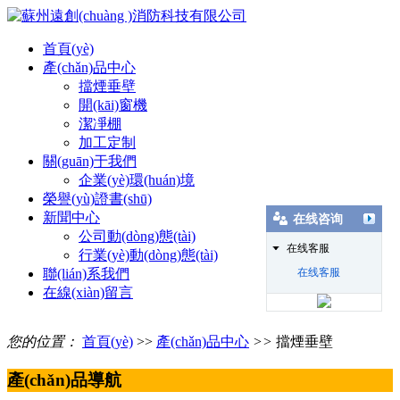
首頁(yè)
產(chǎn)品中心
擋煙垂壁
開(kāi)窗機
潔凈棚
加工定制
關(guān)于我們
企業(yè)環(huán)境
榮譽(yù)證書(shū)
新聞中心
在线咨询
公司動(dòng)態(tài)
在线客服
行業(yè)動(dòng)態(tài)
聯(lián)系我們
在线客服
在線(xiàn)留言
您的位置：
首頁(yè)
>>
產(chǎn)品中心
>>
擋煙垂壁
產(chǎn)品導航